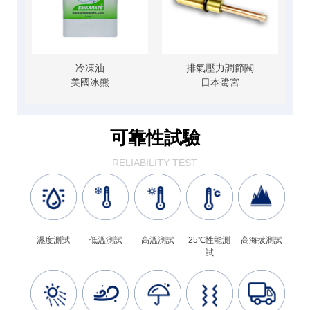
冷凍油
排氣壓力調節閥
美國冰熊
日本鹭宮
可靠性試驗
RELIABILITY TEST
濕度測試
低溫測試
高溫測試
25℃性能測
高海拔測試
試