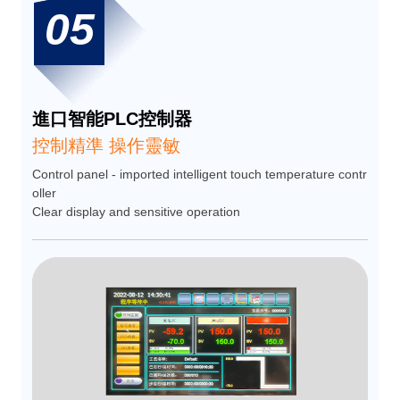
05
進口智能PLC控制器
控制精準 操作靈敏
Control panel - imported intelligent touch temperature contr
oller
Clear display and sensitive operation