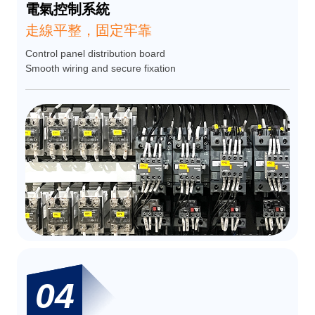
電氣控制系統
走線平整，固定牢靠
Control panel distribution board
Smooth wiring and secure fixation
04