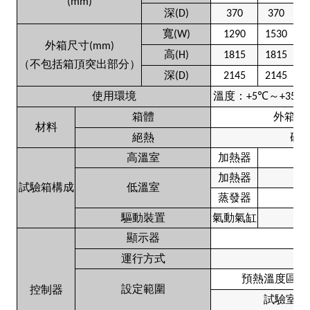
(mm)
深
(D)
370
370
6
寬
(W)
1290
1530
1
外箱尺寸
(mm)
高
(H)
1815
1815
1
（不包括箱頂突出部分）
深
(D)
2145
2145
2
使用環境
溫度：
℃
～
℃
+5
+35
箱體
外箱噴
材料
絕熱
硬
高溫室
加熱器
加熱器
試驗箱構成
低溫室
蒸發器
驅動裝置
氣動氣缸
顯示器
運行方式
預熱溫度區上
設定範圍
控制器
試驗室：