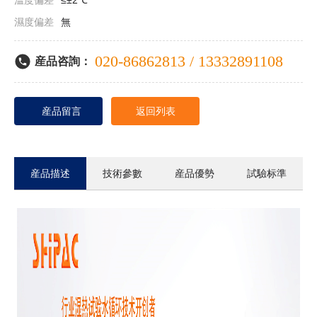
溫度偏差
≤±2℃
濕度偏差
無
升溫速率
≤5分鍾
020-86862813 / 13332891108
産品咨詢：
降溫速率
≤5分鍾
返回列表
産品留言
産品描述
技術參數
産品優勢
試驗标準