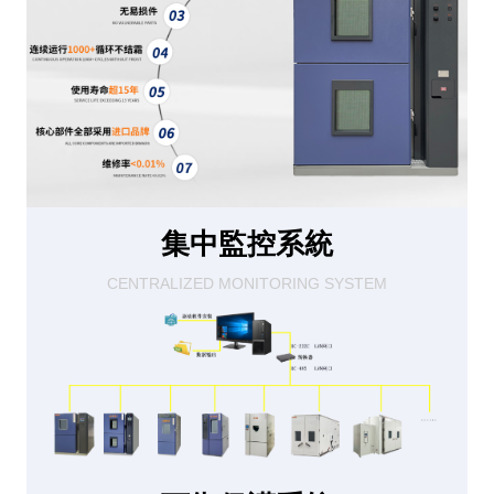
集中監控系統
CENTRALIZED MONITORING SYSTEM