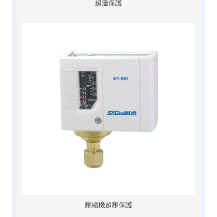
超溫保護
壓縮機超壓保護