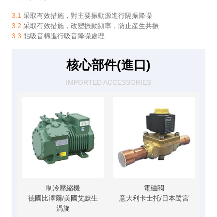
3.1
采取有效措施，對主要振動源進行隔振降噪
3.2
采取有效措施，改變振動頻率，防止産生共振
3.3
貼吸音棉進行吸音降噪處理
核心部件(進口)
IMPORTED ACCESSORIES
制冷壓縮機
電磁閥
德國比澤爾/美國艾默生
意大利卡士托/日本鹭宮
渦旋