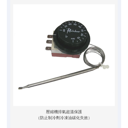
壓縮機排氣超溫保護
（防止制冷劑冷凍油碳化失效）