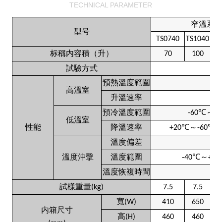
TECHNICAL PARAMETER
窄溫系
型号
TS0740
TS1040
TS
标稱内容積（升）
70
100
2
試驗方式
預熱溫度範圍
高溫室
升溫速率
預冷溫度範圍
℃
～
-60
0
低溫室
性能
降溫速率
℃
～
℃
≤
+20
-60
溫度偏差
溫度沖擊
溫度範圍
℃
～
-40
+12
溫度恢複時間
試樣重量
(kg)
7.5
7.5
寬
(W)
410
650
6
内箱尺寸
高
(H)
460
460
4