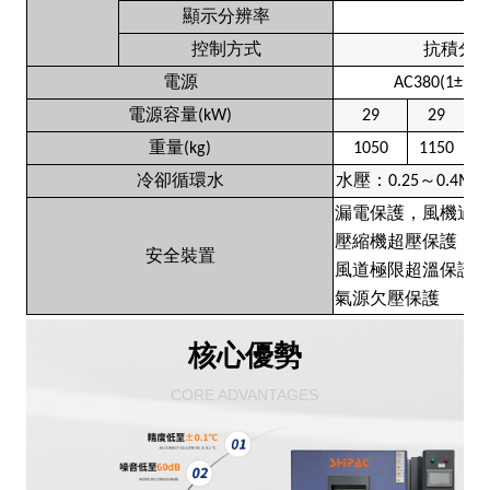
顯示分辨率
控制方式
抗積分
電源
AC380(1±10%
電源容量
(kW)
29
29
重量
(kg)
1050
1150
1
冷卻循環水
水壓：
～
0.25
0.4MP
漏電保護，風機過
壓縮機超壓保護，
安全裝置
風道極限超溫保護
氣源欠壓保護
核心優勢
CORE ADVANTAGES