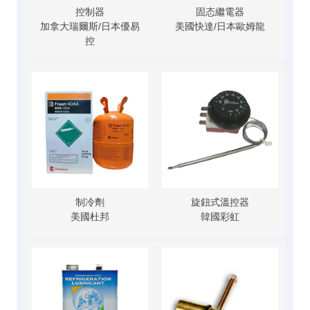
控制器
固态繼電器
加拿大瑞爾斯/日本優易
美國快達/日本歐姆龍
控
制冷劑
旋鈕式溫控器
美國杜邦
韓國彩虹